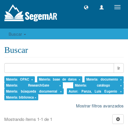
Camb
naveg
Buscar
Buscar
Ir
Materia: OPAC ×
Materia: base de datos ×
Materia: documento ×
Materia: ResearchGate ×
Materia: catálogo ×
Materia: búsqueda documental ×
Autor: Panza, Luis Eugenio ×
Materia: biblioteca ×
Mostrar filtros avanzados
Mostrando ítems 1-1 de 1