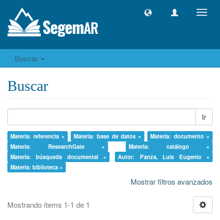
Camb
naveg
Buscar
Buscar
Ir
Materia: referencia ×
Materia: base de datos ×
Materia: documento ×
Materia: ResearchGate ×
Materia: catálogo ×
Materia: búsqueda documental ×
Autor: Panza, Luis Eugenio ×
Materia: biblioteca ×
Mostrar filtros avanzados
Mostrando ítems 1-1 de 1