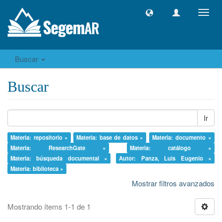
Camb
naveg
Buscar
Buscar
Ir
Materia: repositorio ×
Materia: base de datos ×
Materia: documento ×
Materia: ResearchGate ×
Materia: catálogo ×
Materia: búsqueda documental ×
Autor: Panza, Luis Eugenio ×
Materia: biblioteca ×
Mostrar filtros avanzados
Mostrando ítems 1-1 de 1