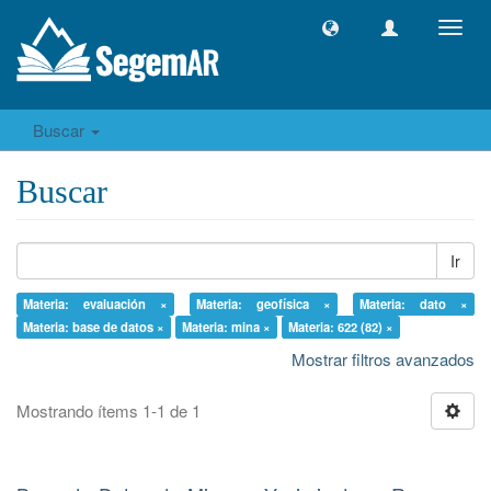
Camb
naveg
Buscar
Buscar
Ir
Materia: evaluación ×
Materia: geofísica ×
Materia: dato ×
Materia: base de datos ×
Materia: mina ×
Materia: 622 (82) ×
Mostrar filtros avanzados
Mostrando ítems 1-1 de 1