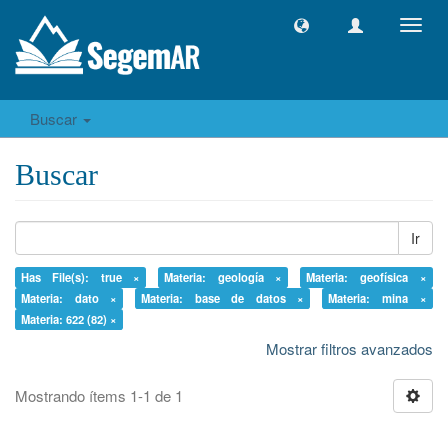
Camb
naveg
Buscar
Buscar
Ir
Has File(s): true ×
Materia: geología ×
Materia: geofísica ×
Materia: dato ×
Materia: base de datos ×
Materia: mina ×
Materia: 622 (82) ×
Mostrar filtros avanzados
Mostrando ítems 1-1 de 1