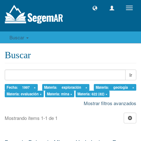
Camb
naveg
Buscar
Buscar
Ir
Fecha: 1997 ×
Materia: exploración ×
Materia: geología ×
Materia: evaluación ×
Materia: mina ×
Materia: 622 (82) ×
Mostrar filtros avanzados
Mostrando ítems 1-1 de 1