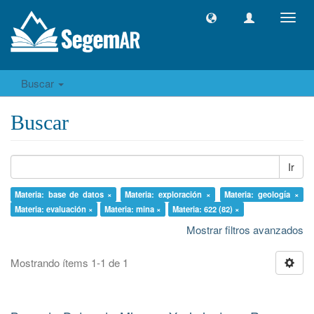
Camb
naveg
Buscar
Buscar
Ir
Materia: base de datos ×
Materia: exploración ×
Materia: geología ×
Materia: evaluación ×
Materia: mina ×
Materia: 622 (82) ×
Mostrar filtros avanzados
Mostrando ítems 1-1 de 1