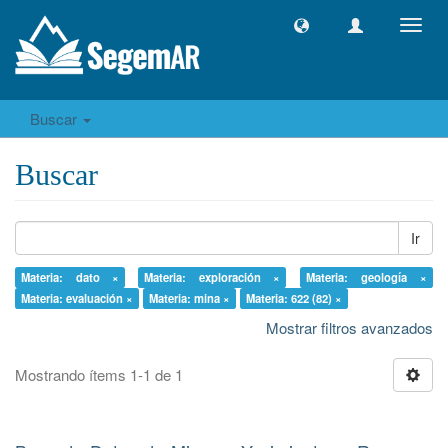
Camb
naveg
Buscar
Buscar
Ir
Materia: dato ×
Materia: exploración ×
Materia: geología ×
Materia: evaluación ×
Materia: mina ×
Materia: 622 (82) ×
Mostrar filtros avanzados
Mostrando ítems 1-1 de 1