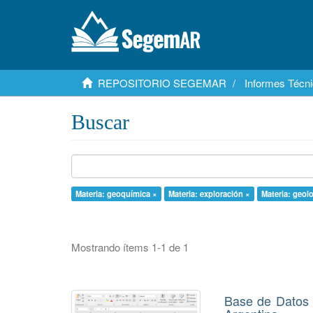
REPOSITORIO SEGEMAR
Informes Técni
Buscar
Materia: geoquímica ×
Materia: exploración ×
Materia: geol
Mostrando ítems 1-1 de 1
Base de Datos 