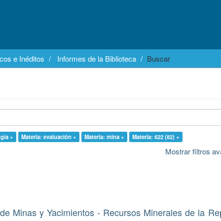
cos e Inéditos
Informes de la Biblioteca
Buscar
ogía ×
Materia: evaluación ×
Materia: mina ×
Materia: 622 (82) ×
Mostrar filtros 
de Minas y Yacimientos - Recursos Minerales de la Re