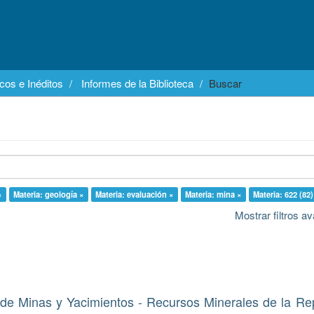
cos e Inéditos
Informes de la Biblioteca
Buscar
×
Materia: geología ×
Materia: evaluación ×
Materia: mina ×
Materia: 622 (82)
Mostrar filtros 
de Minas y Yacimientos - Recursos Minerales de la Re