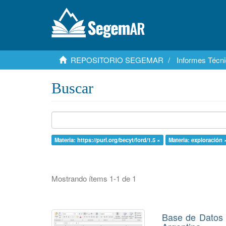
REPOSITORIO SEGEMAR
Informes Técni
Buscar
Materia: https://purl.org/becyt/ford/1.5 ×
Materia: exploración 
Mostrando ítems 1-1 de 1
Base de Datos 