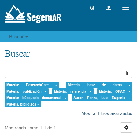
Camb
naveg
Buscar
Buscar
Ir
Materia: ResearchGate ×
Materia: base de datos ×
Materia: publicación ×
Materia: referencia ×
Materia: OPAC ×
Materia: búsqueda documental ×
Autor: Panza, Luis Eugenio ×
Materia: biblioteca ×
Mostrar filtros avanzados
Mostrando ítems 1-1 de 1