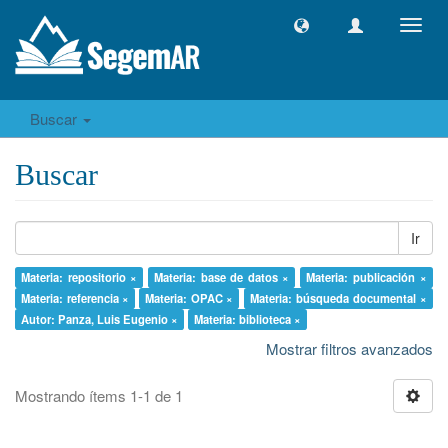
Camb
naveg
Buscar
Buscar
Ir
Materia: repositorio ×
Materia: base de datos ×
Materia: publicación ×
Materia: referencia ×
Materia: OPAC ×
Materia: búsqueda documental ×
Autor: Panza, Luis Eugenio ×
Materia: biblioteca ×
Mostrar filtros avanzados
Mostrando ítems 1-1 de 1