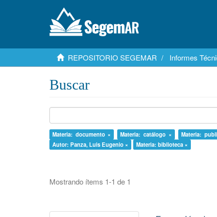
REPOSITORIO SEGEMAR
Informes Técni
Buscar
Materia: documento ×
Materia: catálogo ×
Materia: publ
Autor: Panza, Luis Eugenio ×
Materia: biblioteca ×
Mostrando ítems 1-1 de 1