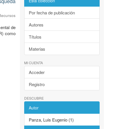
úsqueda
Esta colección
Por fecha de publicación
Recursos
Autores
ental de
AR) como
Títulos
Materias
MI CUENTA
Acceder
Registro
DESCUBRE
Autor
Panza, Luis Eugenio (1)