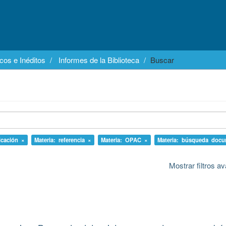
cos e Inéditos
Informes de la Biblioteca
Buscar
icación ×
Materia: referencia ×
Materia: OPAC ×
Materia: búsqueda docu
Mostrar filtros 