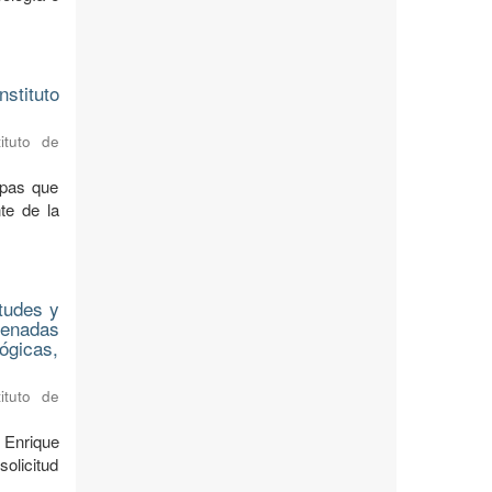
stituto
ituto de
apas que
te de la
tudes y
denadas
lógicas,
ituto de
 Enrique
olicitud