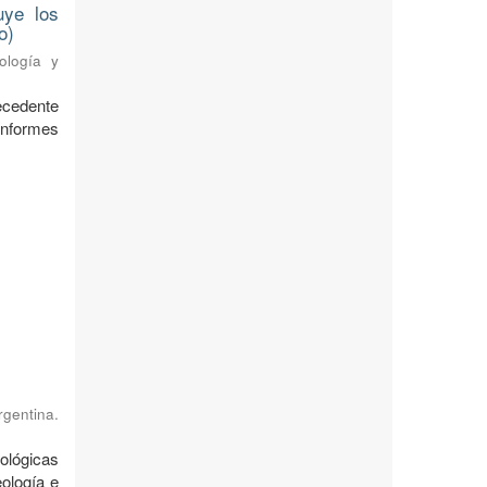
uye los
o)
ología y
ecedente
nformes
rgentina.
ológicas
ología e