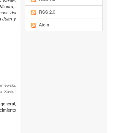
Minera).
RSS 2.0
ones del
n Juan y
Atom
niewski,
o Xavier
general,
cimiento