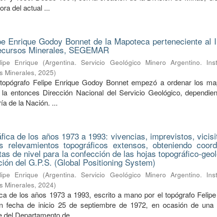
ra del actual ...
pe Enrique Godoy Bonnet de la Mapoteca perteneciente al In
Recursos Minerales, SEGEMAR
ipe Enrique
(
Argentina. Servicio Geológico Minero Argentino. Inst
s Minerales
,
2025
)
 topógrafo Felipe Enrique Godoy Bonnet empezó a ordenar los m
la entonces Dirección Nacional del Servicio Geológico, dependien
a de la Nación. ...
ica de los años 1973 a 1993: vivencias, imprevistos, vicisi
s relevamientos topográficos extensos, obteniendo coor
tas de nivel para la confección de las hojas topográfico-geo
nción del G.P.S. (Global Positioning System)
ipe Enrique
(
Argentina. Servicio Geológico Minero Argentino. Inst
s Minerales
,
2024
)
a de los años 1973 a 1993, escrito a mano por el topógrafo Felipe
 fecha de inicio 25 de septiembre de 1972, en ocasión de una s
fe del Departamento de ...