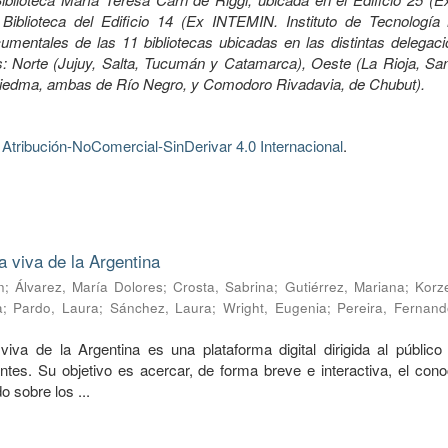
Biblioteca del Edificio 14 (Ex INTEMIN. Instituto de Tecnología 
mentales de las 11 bibliotecas ubicadas en las distintas delegaci
 Norte (Jujuy, Salta, Tucumán y Catamarca), Oeste (La Rioja, Sa
Viedma, ambas de Río Negro, y Comodoro Rivadavia, de Chubut).
tribución-NoComercial-SinDerivar 4.0 Internacional
.
a viva de la Argentina
n
;
Álvarez, María Dolores
;
Crosta, Sabrina
;
Gutiérrez, Mariana
;
Korze
a
;
Pardo, Laura
;
Sánchez, Laura
;
Wright, Eugenia
;
Pereira, Fernand
viva de la Argentina es una plataforma digital dirigida al público 
ntes. Su objetivo es acercar, de forma breve e interactiva, el cono
o sobre los ...