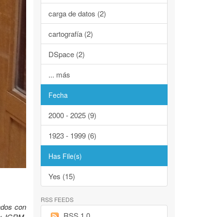
carga de datos (2)
cartografía (2)
DSpace (2)
... más
Fecha
2000 - 2025 (9)
1923 - 1999 (6)
Has File(s)
Yes (15)
RSS FEEDS
lados con
RSS 1.0
Ex IGRM.