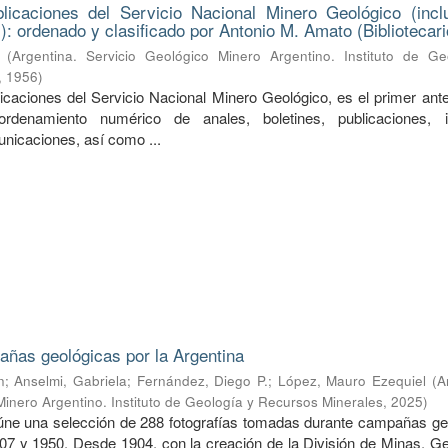
licaciones del Servicio Nacional Minero Geológico (incl
): ordenado y clasificado por Antonio M. Amato (Bibliotecari
(
Argentina. Servicio Geológico Minero Argentino. Instituto de Ge
,
1956
)
licaciones del Servicio Nacional Minero Geológico, es el primer ant
rdenamiento numérico de anales, boletines, publicaciones, i
unicaciones, así como ...
ñas geológicas por la Argentina
n
;
Anselmi, Gabriela
;
Fernández, Diego P.
;
López, Mauro Ezequiel
(
A
Minero Argentino. Instituto de Geología y Recursos Minerales
,
2025
)
úne una selección de 288 fotografías tomadas durante campañas ge
907 y 1950. Desde 1904, con la creación de la División de Minas, Ge