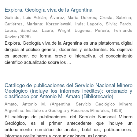
Explora. Geología viva de la Argentina
Galindo, Luis Adrián
;
Álvarez, María Dolores
;
Crosta, Sabrina
;
Gutiérrez, Mariana
;
Korzeniewski, Inés
;
Lagorio, Silvia
;
Pardo,
Laura
;
Sánchez, Laura
;
Wright, Eugenia
;
Pereira, Fernando
Xavier
(
2025
)
Explora. Geología viva de la Argentina es una plataforma digital
dirigida al público general, docentes y estudiantes. Su objetivo
es acercar, de forma breve e interactiva, el conocimiento
científico actualizado sobre los ...
Catálogo de publicaciones del Servicio Nacional Minero
Geológico (incluye los informes inéditos): ordenado y
clasificado por Antonio M. Amato (Bibliotecario)
Amato, Antonio M.
(
Argentina. Servicio Geológico Minero
Argentino. Instituto de Geología y Recursos Minerales
,
1956
)
El catálogo de publicaciones del Servicio Nacional Minero
Geológico, es el primer antecedente que incluye un
ordenamiento numérico de anales, boletines, publicaciones,
informes preliminares y comunicaciones, así como ...