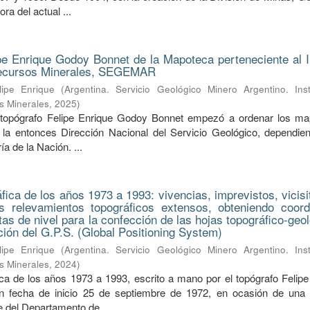
ra del actual ...
pe Enrique Godoy Bonnet de la Mapoteca perteneciente al In
Recursos Minerales, SEGEMAR
ipe Enrique
(
Argentina. Servicio Geológico Minero Argentino. Inst
s Minerales
,
2025
)
 topógrafo Felipe Enrique Godoy Bonnet empezó a ordenar los m
la entonces Dirección Nacional del Servicio Geológico, dependien
a de la Nación. ...
ica de los años 1973 a 1993: vivencias, imprevistos, vicisi
s relevamientos topográficos extensos, obteniendo coor
tas de nivel para la confección de las hojas topográfico-geo
nción del G.P.S. (Global Positioning System)
ipe Enrique
(
Argentina. Servicio Geológico Minero Argentino. Inst
s Minerales
,
2024
)
a de los años 1973 a 1993, escrito a mano por el topógrafo Felipe
 fecha de inicio 25 de septiembre de 1972, en ocasión de una s
fe del Departamento de ...