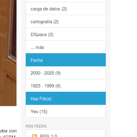
carga de datos (2)
cartografía (2)
DSpace (2)
... más
Fecha
2000 - 2025 (9)
1923 - 1999 (6)
Has File(s)
Yes (15)
RSS FEEDS
lados con
RSS 1.0
Ex IGRM.