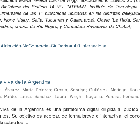
Biblioteca del Edificio 14 (Ex INTEMIN. Instituto de Tecnología 
mentales de las 11 bibliotecas ubicadas en las distintas delegaci
 Norte (Jujuy, Salta, Tucumán y Catamarca), Oeste (La Rioja, Sa
Viedma, ambas de Río Negro, y Comodoro Rivadavia, de Chubut).
tribución-NoComercial-SinDerivar 4.0 Internacional
.
a viva de la Argentina
n
;
Álvarez, María Dolores
;
Crosta, Sabrina
;
Gutiérrez, Mariana
;
Korze
a
;
Pardo, Laura
;
Sánchez, Laura
;
Wright, Eugenia
;
Pereira, Fernand
viva de la Argentina es una plataforma digital dirigida al público 
ntes. Su objetivo es acercar, de forma breve e interactiva, el cono
o sobre los ...