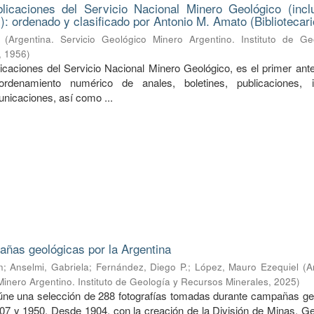
licaciones del Servicio Nacional Minero Geológico (incl
): ordenado y clasificado por Antonio M. Amato (Bibliotecari
(
Argentina. Servicio Geológico Minero Argentino. Instituto de Ge
,
1956
)
licaciones del Servicio Nacional Minero Geológico, es el primer ant
rdenamiento numérico de anales, boletines, publicaciones, i
unicaciones, así como ...
ñas geológicas por la Argentina
n
;
Anselmi, Gabriela
;
Fernández, Diego P.
;
López, Mauro Ezequiel
(
A
Minero Argentino. Instituto de Geología y Recursos Minerales
,
2025
)
úne una selección de 288 fotografías tomadas durante campañas ge
907 y 1950. Desde 1904, con la creación de la División de Minas, Ge