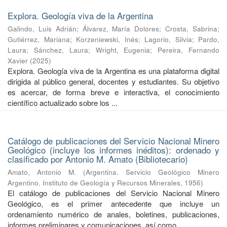
Explora. Geología viva de la Argentina
Galindo, Luis Adrián
;
Álvarez, María Dolores
;
Crosta, Sabrina
;
Gutiérrez, Mariana
;
Korzeniewski, Inés
;
Lagorio, Silvia
;
Pardo,
Laura
;
Sánchez, Laura
;
Wright, Eugenia
;
Pereira, Fernando
Xavier
(
2025
)
Explora. Geología viva de la Argentina es una plataforma digital
dirigida al público general, docentes y estudiantes. Su objetivo
es acercar, de forma breve e interactiva, el conocimiento
científico actualizado sobre los ...
Catálogo de publicaciones del Servicio Nacional Minero
Geológico (incluye los informes inéditos): ordenado y
clasificado por Antonio M. Amato (Bibliotecario)
Amato, Antonio M.
(
Argentina. Servicio Geológico Minero
Argentino. Instituto de Geología y Recursos Minerales
,
1956
)
El catálogo de publicaciones del Servicio Nacional Minero
Geológico, es el primer antecedente que incluye un
ordenamiento numérico de anales, boletines, publicaciones,
informes preliminares y comunicaciones, así como ...