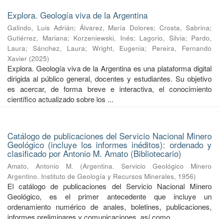
Explora. Geología viva de la Argentina
Galindo, Luis Adrián
;
Álvarez, María Dolores
;
Crosta, Sabrina
;
Gutiérrez, Mariana
;
Korzeniewski, Inés
;
Lagorio, Silvia
;
Pardo,
Laura
;
Sánchez, Laura
;
Wright, Eugenia
;
Pereira, Fernando
Xavier
(
2025
)
Explora. Geología viva de la Argentina es una plataforma digital
dirigida al público general, docentes y estudiantes. Su objetivo
es acercar, de forma breve e interactiva, el conocimiento
científico actualizado sobre los ...
Catálogo de publicaciones del Servicio Nacional Minero
Geológico (incluye los informes inéditos): ordenado y
clasificado por Antonio M. Amato (Bibliotecario)
Amato, Antonio M.
(
Argentina. Servicio Geológico Minero
Argentino. Instituto de Geología y Recursos Minerales
,
1956
)
El catálogo de publicaciones del Servicio Nacional Minero
Geológico, es el primer antecedente que incluye un
ordenamiento numérico de anales, boletines, publicaciones,
informes preliminares y comunicaciones, así como ...