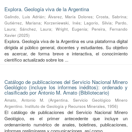
Explora. Geología viva de la Argentina
Galindo, Luis Adrián
;
Álvarez, María Dolores
;
Crosta, Sabrina
;
Gutiérrez, Mariana
;
Korzeniewski, Inés
;
Lagorio, Silvia
;
Pardo,
Laura
;
Sánchez, Laura
;
Wright, Eugenia
;
Pereira, Fernando
Xavier
(
2025
)
Explora. Geología viva de la Argentina es una plataforma digital
dirigida al público general, docentes y estudiantes. Su objetivo
es acercar, de forma breve e interactiva, el conocimiento
científico actualizado sobre los ...
Catálogo de publicaciones del Servicio Nacional Minero
Geológico (incluye los informes inéditos): ordenado y
clasificado por Antonio M. Amato (Bibliotecario)
Amato, Antonio M.
(
Argentina. Servicio Geológico Minero
Argentino. Instituto de Geología y Recursos Minerales
,
1956
)
El catálogo de publicaciones del Servicio Nacional Minero
Geológico, es el primer antecedente que incluye un
ordenamiento numérico de anales, boletines, publicaciones,
informes preliminares y comunicaciones, así como ...