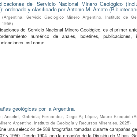
licaciones del Servicio Nacional Minero Geológico (incl
): ordenado y clasificado por Antonio M. Amato (Bibliotecari
(
Argentina. Servicio Geológico Minero Argentino. Instituto de Ge
,
1956
)
licaciones del Servicio Nacional Minero Geológico, es el primer ant
rdenamiento numérico de anales, boletines, publicaciones, i
unicaciones, así como ...
ñas geológicas por la Argentina
n
;
Anselmi, Gabriela
;
Fernández, Diego P.
;
López, Mauro Ezequiel
(
A
Minero Argentino. Instituto de Geología y Recursos Minerales
,
2025
)
úne una selección de 288 fotografías tomadas durante campañas ge
907 y 1950. Desde 1904, con la creación de la División de Minas, Ge