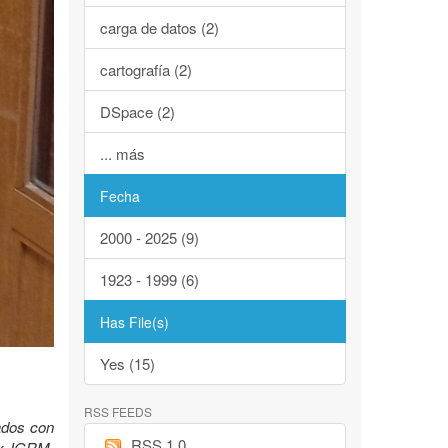
carga de datos (2)
cartografía (2)
DSpace (2)
... más
Fecha
2000 - 2025 (9)
1923 - 1999 (6)
Has File(s)
Yes (15)
RSS FEEDS
lados con
RSS 1.0
Ex IGRM.