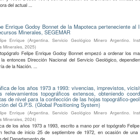
ra del actual ...
pe Enrique Godoy Bonnet de la Mapoteca perteneciente al In
Recursos Minerales, SEGEMAR
ipe Enrique
(
Argentina. Servicio Geológico Minero Argentino. Inst
s Minerales
,
2025
)
 topógrafo Felipe Enrique Godoy Bonnet empezó a ordenar los m
la entonces Dirección Nacional del Servicio Geológico, dependien
a de la Nación. ...
ica de los años 1973 a 1993: vivencias, imprevistos, vicisi
s relevamientos topográficos extensos, obteniendo coor
tas de nivel para la confección de las hojas topográfico-geo
nción del G.P.S. (Global Positioning System)
ipe Enrique
(
Argentina. Servicio Geológico Minero Argentino. Inst
s Minerales
,
2024
)
a de los años 1973 a 1993, escrito a mano por el topógrafo Felipe
 fecha de inicio 25 de septiembre de 1972, en ocasión de una s
fe del Departamento de ...