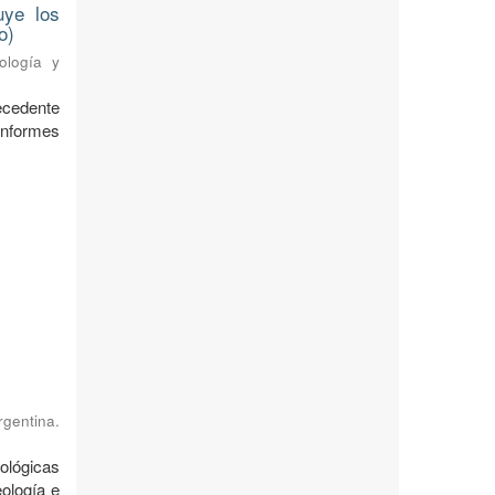
uye los
o)
ología y
ecedente
nformes
rgentina.
ológicas
ología e