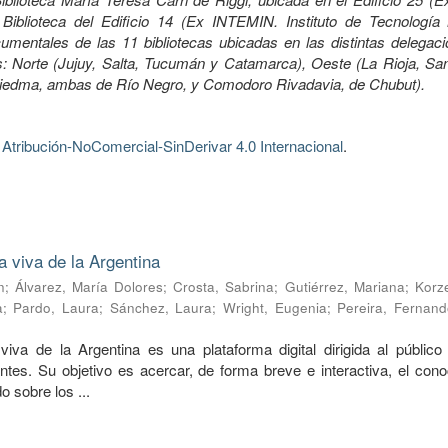
Biblioteca del Edificio 14 (Ex INTEMIN. Instituto de Tecnología 
mentales de las 11 bibliotecas ubicadas en las distintas delegaci
 Norte (Jujuy, Salta, Tucumán y Catamarca), Oeste (La Rioja, Sa
Viedma, ambas de Río Negro, y Comodoro Rivadavia, de Chubut).
tribución-NoComercial-SinDerivar 4.0 Internacional
.
a viva de la Argentina
n
;
Álvarez, María Dolores
;
Crosta, Sabrina
;
Gutiérrez, Mariana
;
Korze
a
;
Pardo, Laura
;
Sánchez, Laura
;
Wright, Eugenia
;
Pereira, Fernand
viva de la Argentina es una plataforma digital dirigida al público 
ntes. Su objetivo es acercar, de forma breve e interactiva, el cono
o sobre los ...