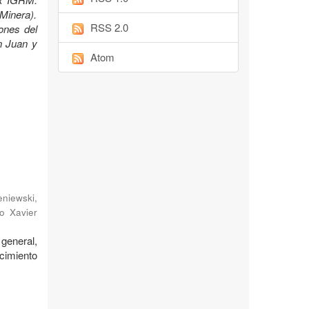
Minera).
RSS 2.0
ones del
n Juan y
Atom
niewski,
o Xavier
general,
cimiento