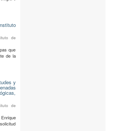
stituto
ituto de
apas que
te de la
tudes y
denadas
lógicas,
ituto de
 Enrique
olicitud