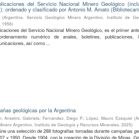
licaciones del Servicio Nacional Minero Geológico (incl
): ordenado y clasificado por Antonio M. Amato (Bibliotecari
(
Argentina. Servicio Geológico Minero Argentino. Instituto de Ge
,
1956
)
licaciones del Servicio Nacional Minero Geológico, es el primer ant
rdenamiento numérico de anales, boletines, publicaciones, i
unicaciones, así como ...
ñas geológicas por la Argentina
n
;
Anselmi, Gabriela
;
Fernández, Diego P.
;
López, Mauro Ezequiel
(
A
Minero Argentino. Instituto de Geología y Recursos Minerales
,
2025
)
úne una selección de 288 fotografías tomadas durante campañas ge
907 y 1950. Desde 1904, con la creación de la División de Minas, Ge