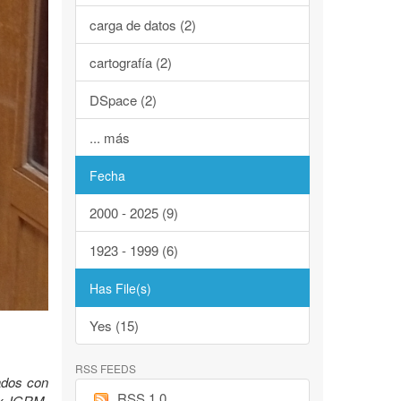
carga de datos (2)
cartografía (2)
DSpace (2)
... más
Fecha
2000 - 2025 (9)
1923 - 1999 (6)
Has File(s)
Yes (15)
RSS FEEDS
lados con
RSS 1.0
Ex IGRM.