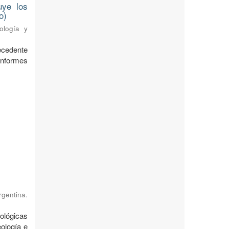
uye los
o)
ología y
ecedente
nformes
rgentina.
ológicas
ología e