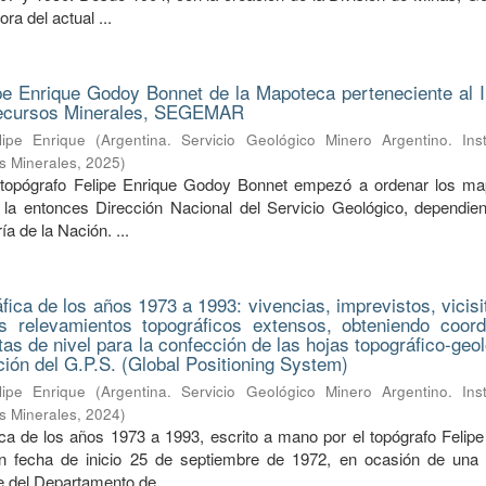
ra del actual ...
pe Enrique Godoy Bonnet de la Mapoteca perteneciente al In
Recursos Minerales, SEGEMAR
ipe Enrique
(
Argentina. Servicio Geológico Minero Argentino. Inst
s Minerales
,
2025
)
 topógrafo Felipe Enrique Godoy Bonnet empezó a ordenar los m
la entonces Dirección Nacional del Servicio Geológico, dependien
a de la Nación. ...
ica de los años 1973 a 1993: vivencias, imprevistos, vicisi
s relevamientos topográficos extensos, obteniendo coor
tas de nivel para la confección de las hojas topográfico-geo
nción del G.P.S. (Global Positioning System)
ipe Enrique
(
Argentina. Servicio Geológico Minero Argentino. Inst
s Minerales
,
2024
)
a de los años 1973 a 1993, escrito a mano por el topógrafo Felipe
 fecha de inicio 25 de septiembre de 1972, en ocasión de una s
fe del Departamento de ...