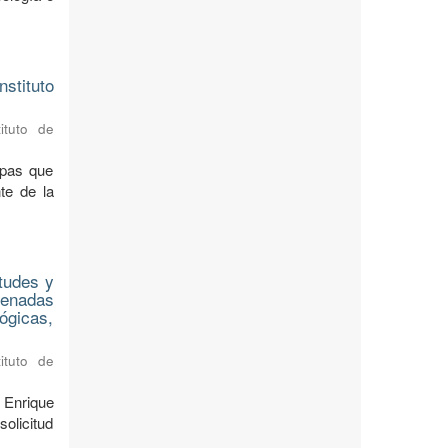
stituto
ituto de
apas que
te de la
tudes y
denadas
lógicas,
ituto de
 Enrique
olicitud