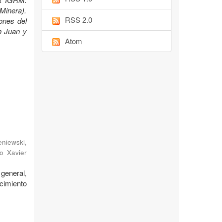
Minera).
RSS 2.0
ones del
n Juan y
Atom
niewski,
o Xavier
general,
cimiento