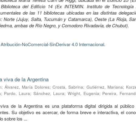
Biblioteca del Edificio 14 (Ex INTEMIN. Instituto de Tecnología 
mentales de las 11 bibliotecas ubicadas en las distintas delegaci
 Norte (Jujuy, Salta, Tucumán y Catamarca), Oeste (La Rioja, Sa
Viedma, ambas de Río Negro, y Comodoro Rivadavia, de Chubut).
tribución-NoComercial-SinDerivar 4.0 Internacional
.
a viva de la Argentina
n
;
Álvarez, María Dolores
;
Crosta, Sabrina
;
Gutiérrez, Mariana
;
Korze
a
;
Pardo, Laura
;
Sánchez, Laura
;
Wright, Eugenia
;
Pereira, Fernand
viva de la Argentina es una plataforma digital dirigida al público 
ntes. Su objetivo es acercar, de forma breve e interactiva, el cono
o sobre los ...