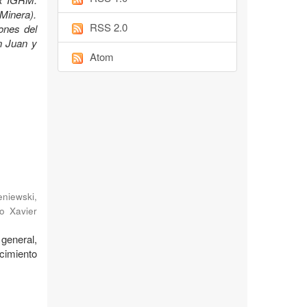
Minera).
RSS 2.0
ones del
n Juan y
Atom
niewski,
o Xavier
general,
cimiento