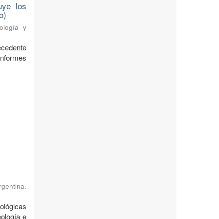
uye los
o)
ología y
ecedente
nformes
rgentina.
ológicas
ología e