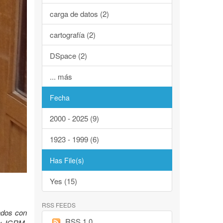
carga de datos (2)
cartografía (2)
DSpace (2)
... más
Fecha
2000 - 2025 (9)
1923 - 1999 (6)
Has File(s)
Yes (15)
RSS FEEDS
lados con
RSS 1.0
Ex IGRM.