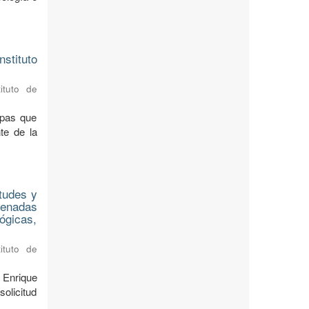
stituto
ituto de
apas que
te de la
tudes y
denadas
lógicas,
ituto de
 Enrique
olicitud