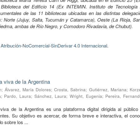
Biblioteca del Edificio 14 (Ex INTEMIN. Instituto de Tecnología 
mentales de las 11 bibliotecas ubicadas en las distintas delegaci
 Norte (Jujuy, Salta, Tucumán y Catamarca), Oeste (La Rioja, Sa
Viedma, ambas de Río Negro, y Comodoro Rivadavia, de Chubut).
tribución-NoComercial-SinDerivar 4.0 Internacional
.
a viva de la Argentina
n
;
Álvarez, María Dolores
;
Crosta, Sabrina
;
Gutiérrez, Mariana
;
Korze
a
;
Pardo, Laura
;
Sánchez, Laura
;
Wright, Eugenia
;
Pereira, Fernand
viva de la Argentina es una plataforma digital dirigida al público 
ntes. Su objetivo es acercar, de forma breve e interactiva, el cono
o sobre los ...