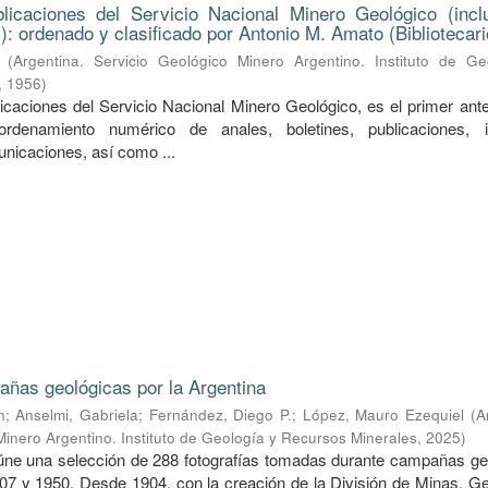
licaciones del Servicio Nacional Minero Geológico (incl
): ordenado y clasificado por Antonio M. Amato (Bibliotecari
(
Argentina. Servicio Geológico Minero Argentino. Instituto de Ge
,
1956
)
licaciones del Servicio Nacional Minero Geológico, es el primer ant
rdenamiento numérico de anales, boletines, publicaciones, i
unicaciones, así como ...
ñas geológicas por la Argentina
n
;
Anselmi, Gabriela
;
Fernández, Diego P.
;
López, Mauro Ezequiel
(
A
Minero Argentino. Instituto de Geología y Recursos Minerales
,
2025
)
úne una selección de 288 fotografías tomadas durante campañas ge
907 y 1950. Desde 1904, con la creación de la División de Minas, Ge