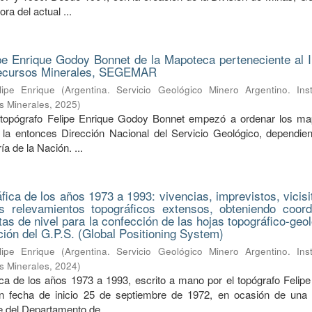
ra del actual ...
pe Enrique Godoy Bonnet de la Mapoteca perteneciente al In
Recursos Minerales, SEGEMAR
ipe Enrique
(
Argentina. Servicio Geológico Minero Argentino. Inst
s Minerales
,
2025
)
 topógrafo Felipe Enrique Godoy Bonnet empezó a ordenar los m
la entonces Dirección Nacional del Servicio Geológico, dependien
a de la Nación. ...
ica de los años 1973 a 1993: vivencias, imprevistos, vicisi
s relevamientos topográficos extensos, obteniendo coor
tas de nivel para la confección de las hojas topográfico-geo
nción del G.P.S. (Global Positioning System)
ipe Enrique
(
Argentina. Servicio Geológico Minero Argentino. Inst
s Minerales
,
2024
)
a de los años 1973 a 1993, escrito a mano por el topógrafo Felipe
 fecha de inicio 25 de septiembre de 1972, en ocasión de una s
fe del Departamento de ...