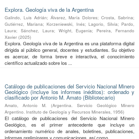
Explora. Geología viva de la Argentina
Galindo, Luis Adrián
;
Álvarez, María Dolores
;
Crosta, Sabrina
;
Gutiérrez, Mariana
;
Korzeniewski, Inés
;
Lagorio, Silvia
;
Pardo,
Laura
;
Sánchez, Laura
;
Wright, Eugenia
;
Pereira, Fernando
Xavier
(
2025
)
Explora. Geología viva de la Argentina es una plataforma digital
dirigida al público general, docentes y estudiantes. Su objetivo
es acercar, de forma breve e interactiva, el conocimiento
científico actualizado sobre los ...
Catálogo de publicaciones del Servicio Nacional Minero
Geológico (incluye los informes inéditos): ordenado y
clasificado por Antonio M. Amato (Bibliotecario)
Amato, Antonio M.
(
Argentina. Servicio Geológico Minero
Argentino. Instituto de Geología y Recursos Minerales
,
1956
)
El catálogo de publicaciones del Servicio Nacional Minero
Geológico, es el primer antecedente que incluye un
ordenamiento numérico de anales, boletines, publicaciones,
informes preliminares y comunicaciones, así como ...