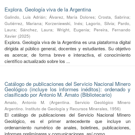
Explora. Geología viva de la Argentina
Galindo, Luis Adrián
;
Álvarez, María Dolores
;
Crosta, Sabrina
;
Gutiérrez, Mariana
;
Korzeniewski, Inés
;
Lagorio, Silvia
;
Pardo,
Laura
;
Sánchez, Laura
;
Wright, Eugenia
;
Pereira, Fernando
Xavier
(
2025
)
Explora. Geología viva de la Argentina es una plataforma digital
dirigida al público general, docentes y estudiantes. Su objetivo
es acercar, de forma breve e interactiva, el conocimiento
científico actualizado sobre los ...
Catálogo de publicaciones del Servicio Nacional Minero
Geológico (incluye los informes inéditos): ordenado y
clasificado por Antonio M. Amato (Bibliotecario)
Amato, Antonio M.
(
Argentina. Servicio Geológico Minero
Argentino. Instituto de Geología y Recursos Minerales
,
1956
)
El catálogo de publicaciones del Servicio Nacional Minero
Geológico, es el primer antecedente que incluye un
ordenamiento numérico de anales, boletines, publicaciones,
informes preliminares y comunicaciones, así como ...