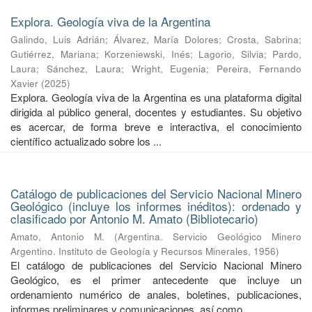
Explora. Geología viva de la Argentina
Galindo, Luis Adrián
;
Álvarez, María Dolores
;
Crosta, Sabrina
;
Gutiérrez, Mariana
;
Korzeniewski, Inés
;
Lagorio, Silvia
;
Pardo,
Laura
;
Sánchez, Laura
;
Wright, Eugenia
;
Pereira, Fernando
Xavier
(
2025
)
Explora. Geología viva de la Argentina es una plataforma digital
dirigida al público general, docentes y estudiantes. Su objetivo
es acercar, de forma breve e interactiva, el conocimiento
científico actualizado sobre los ...
Catálogo de publicaciones del Servicio Nacional Minero
Geológico (incluye los informes inéditos): ordenado y
clasificado por Antonio M. Amato (Bibliotecario)
Amato, Antonio M.
(
Argentina. Servicio Geológico Minero
Argentino. Instituto de Geología y Recursos Minerales
,
1956
)
El catálogo de publicaciones del Servicio Nacional Minero
Geológico, es el primer antecedente que incluye un
ordenamiento numérico de anales, boletines, publicaciones,
informes preliminares y comunicaciones, así como ...