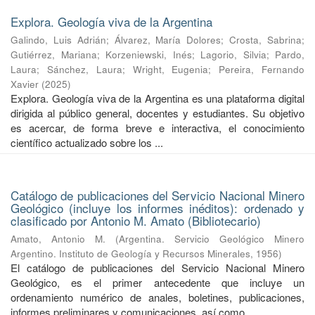
Explora. Geología viva de la Argentina
Galindo, Luis Adrián
;
Álvarez, María Dolores
;
Crosta, Sabrina
;
Gutiérrez, Mariana
;
Korzeniewski, Inés
;
Lagorio, Silvia
;
Pardo,
Laura
;
Sánchez, Laura
;
Wright, Eugenia
;
Pereira, Fernando
Xavier
(
2025
)
Explora. Geología viva de la Argentina es una plataforma digital
dirigida al público general, docentes y estudiantes. Su objetivo
es acercar, de forma breve e interactiva, el conocimiento
científico actualizado sobre los ...
Catálogo de publicaciones del Servicio Nacional Minero
Geológico (incluye los informes inéditos): ordenado y
clasificado por Antonio M. Amato (Bibliotecario)
Amato, Antonio M.
(
Argentina. Servicio Geológico Minero
Argentino. Instituto de Geología y Recursos Minerales
,
1956
)
El catálogo de publicaciones del Servicio Nacional Minero
Geológico, es el primer antecedente que incluye un
ordenamiento numérico de anales, boletines, publicaciones,
informes preliminares y comunicaciones, así como ...