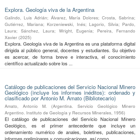
Explora. Geología viva de la Argentina
Galindo, Luis Adrián
;
Álvarez, María Dolores
;
Crosta, Sabrina
;
Gutiérrez, Mariana
;
Korzeniewski, Inés
;
Lagorio, Silvia
;
Pardo,
Laura
;
Sánchez, Laura
;
Wright, Eugenia
;
Pereira, Fernando
Xavier
(
2025
)
Explora. Geología viva de la Argentina es una plataforma digital
dirigida al público general, docentes y estudiantes. Su objetivo
es acercar, de forma breve e interactiva, el conocimiento
científico actualizado sobre los ...
Catálogo de publicaciones del Servicio Nacional Minero
Geológico (incluye los informes inéditos): ordenado y
clasificado por Antonio M. Amato (Bibliotecario)
Amato, Antonio M.
(
Argentina. Servicio Geológico Minero
Argentino. Instituto de Geología y Recursos Minerales
,
1956
)
El catálogo de publicaciones del Servicio Nacional Minero
Geológico, es el primer antecedente que incluye un
ordenamiento numérico de anales, boletines, publicaciones,
informes preliminares y comunicaciones, así como ...