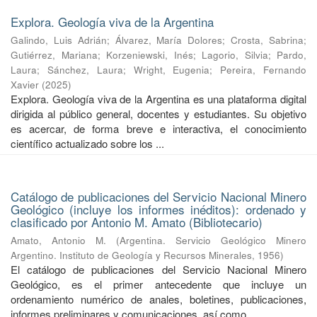
Explora. Geología viva de la Argentina
Galindo, Luis Adrián
;
Álvarez, María Dolores
;
Crosta, Sabrina
;
Gutiérrez, Mariana
;
Korzeniewski, Inés
;
Lagorio, Silvia
;
Pardo,
Laura
;
Sánchez, Laura
;
Wright, Eugenia
;
Pereira, Fernando
Xavier
(
2025
)
Explora. Geología viva de la Argentina es una plataforma digital
dirigida al público general, docentes y estudiantes. Su objetivo
es acercar, de forma breve e interactiva, el conocimiento
científico actualizado sobre los ...
Catálogo de publicaciones del Servicio Nacional Minero
Geológico (incluye los informes inéditos): ordenado y
clasificado por Antonio M. Amato (Bibliotecario)
Amato, Antonio M.
(
Argentina. Servicio Geológico Minero
Argentino. Instituto de Geología y Recursos Minerales
,
1956
)
El catálogo de publicaciones del Servicio Nacional Minero
Geológico, es el primer antecedente que incluye un
ordenamiento numérico de anales, boletines, publicaciones,
informes preliminares y comunicaciones, así como ...