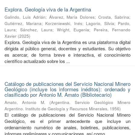
Explora. Geología viva de la Argentina
Galindo, Luis Adrián
;
Álvarez, María Dolores
;
Crosta, Sabrina
;
Gutiérrez, Mariana
;
Korzeniewski, Inés
;
Lagorio, Silvia
;
Pardo,
Laura
;
Sánchez, Laura
;
Wright, Eugenia
;
Pereira, Fernando
Xavier
(
2025
)
Explora. Geología viva de la Argentina es una plataforma digital
dirigida al público general, docentes y estudiantes. Su objetivo
es acercar, de forma breve e interactiva, el conocimiento
científico actualizado sobre los ...
Catálogo de publicaciones del Servicio Nacional Minero
Geológico (incluye los informes inéditos): ordenado y
clasificado por Antonio M. Amato (Bibliotecario)
Amato, Antonio M.
(
Argentina. Servicio Geológico Minero
Argentino. Instituto de Geología y Recursos Minerales
,
1956
)
El catálogo de publicaciones del Servicio Nacional Minero
Geológico, es el primer antecedente que incluye un
ordenamiento numérico de anales, boletines, publicaciones,
informes preliminares y comunicaciones, así como ...