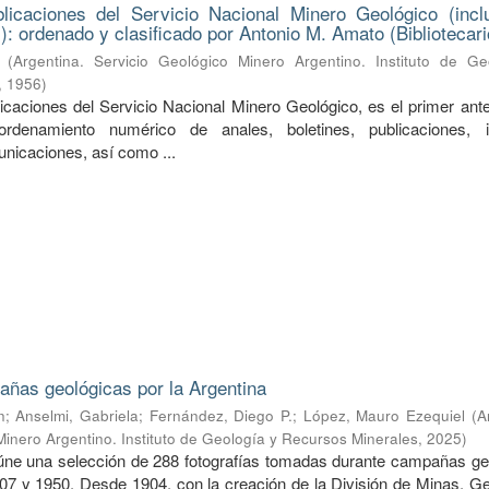
licaciones del Servicio Nacional Minero Geológico (incl
): ordenado y clasificado por Antonio M. Amato (Bibliotecari
(
Argentina. Servicio Geológico Minero Argentino. Instituto de Ge
,
1956
)
licaciones del Servicio Nacional Minero Geológico, es el primer ant
rdenamiento numérico de anales, boletines, publicaciones, i
unicaciones, así como ...
ñas geológicas por la Argentina
n
;
Anselmi, Gabriela
;
Fernández, Diego P.
;
López, Mauro Ezequiel
(
A
Minero Argentino. Instituto de Geología y Recursos Minerales
,
2025
)
úne una selección de 288 fotografías tomadas durante campañas ge
907 y 1950. Desde 1904, con la creación de la División de Minas, Ge