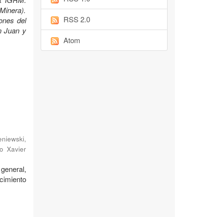
Minera).
RSS 2.0
ones del
n Juan y
Atom
niewski,
o Xavier
general,
cimiento