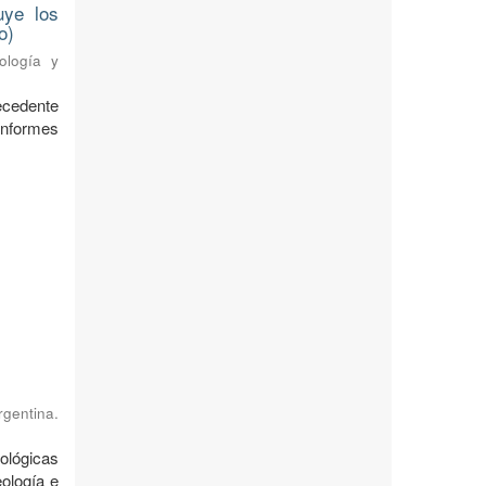
uye los
o)
ología y
ecedente
nformes
rgentina.
ológicas
ología e