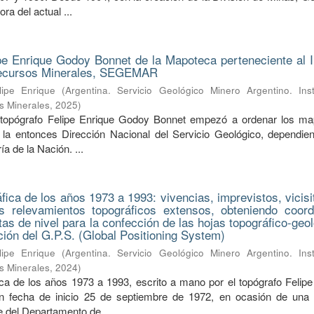
ra del actual ...
pe Enrique Godoy Bonnet de la Mapoteca perteneciente al In
Recursos Minerales, SEGEMAR
ipe Enrique
(
Argentina. Servicio Geológico Minero Argentino. Inst
s Minerales
,
2025
)
 topógrafo Felipe Enrique Godoy Bonnet empezó a ordenar los m
la entonces Dirección Nacional del Servicio Geológico, dependien
a de la Nación. ...
ica de los años 1973 a 1993: vivencias, imprevistos, vicisi
s relevamientos topográficos extensos, obteniendo coor
tas de nivel para la confección de las hojas topográfico-geo
nción del G.P.S. (Global Positioning System)
ipe Enrique
(
Argentina. Servicio Geológico Minero Argentino. Inst
s Minerales
,
2024
)
a de los años 1973 a 1993, escrito a mano por el topógrafo Felipe
 fecha de inicio 25 de septiembre de 1972, en ocasión de una s
fe del Departamento de ...