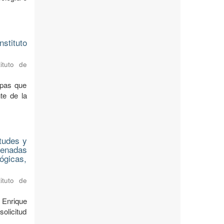
stituto
ituto de
apas que
te de la
tudes y
denadas
lógicas,
ituto de
 Enrique
olicitud