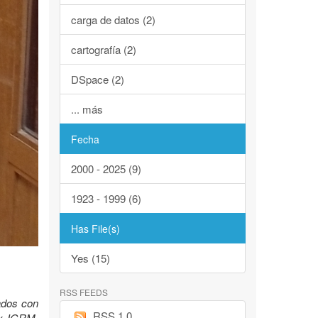
carga de datos (2)
cartografía (2)
DSpace (2)
... más
Fecha
2000 - 2025 (9)
1923 - 1999 (6)
Has File(s)
Yes (15)
RSS FEEDS
lados con
RSS 1.0
Ex IGRM.