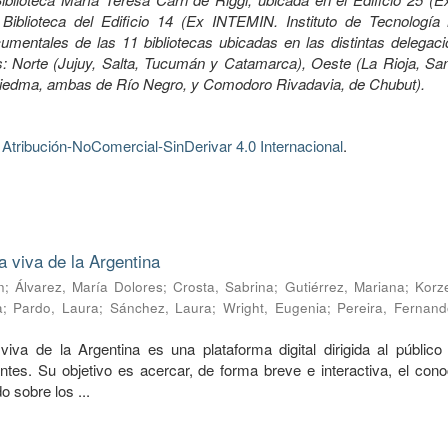
Biblioteca del Edificio 14 (Ex INTEMIN. Instituto de Tecnología 
mentales de las 11 bibliotecas ubicadas en las distintas delegaci
 Norte (Jujuy, Salta, Tucumán y Catamarca), Oeste (La Rioja, Sa
Viedma, ambas de Río Negro, y Comodoro Rivadavia, de Chubut).
tribución-NoComercial-SinDerivar 4.0 Internacional
.
a viva de la Argentina
n
;
Álvarez, María Dolores
;
Crosta, Sabrina
;
Gutiérrez, Mariana
;
Korze
a
;
Pardo, Laura
;
Sánchez, Laura
;
Wright, Eugenia
;
Pereira, Fernand
viva de la Argentina es una plataforma digital dirigida al público 
ntes. Su objetivo es acercar, de forma breve e interactiva, el cono
o sobre los ...