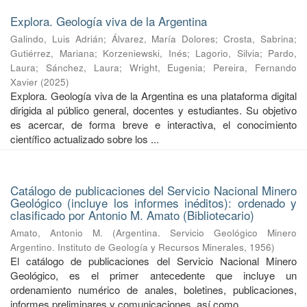
Explora. Geología viva de la Argentina
Galindo, Luis Adrián
;
Álvarez, María Dolores
;
Crosta, Sabrina
;
Gutiérrez, Mariana
;
Korzeniewski, Inés
;
Lagorio, Silvia
;
Pardo,
Laura
;
Sánchez, Laura
;
Wright, Eugenia
;
Pereira, Fernando
Xavier
(
2025
)
Explora. Geología viva de la Argentina es una plataforma digital
dirigida al público general, docentes y estudiantes. Su objetivo
es acercar, de forma breve e interactiva, el conocimiento
científico actualizado sobre los ...
Catálogo de publicaciones del Servicio Nacional Minero
Geológico (incluye los informes inéditos): ordenado y
clasificado por Antonio M. Amato (Bibliotecario)
Amato, Antonio M.
(
Argentina. Servicio Geológico Minero
Argentino. Instituto de Geología y Recursos Minerales
,
1956
)
El catálogo de publicaciones del Servicio Nacional Minero
Geológico, es el primer antecedente que incluye un
ordenamiento numérico de anales, boletines, publicaciones,
informes preliminares y comunicaciones, así como ...