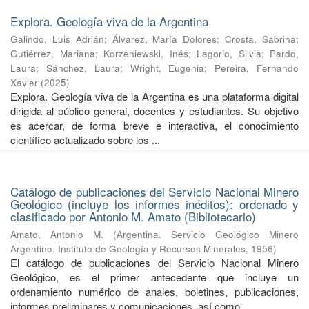
Explora. Geología viva de la Argentina
Galindo, Luis Adrián
;
Álvarez, María Dolores
;
Crosta, Sabrina
;
Gutiérrez, Mariana
;
Korzeniewski, Inés
;
Lagorio, Silvia
;
Pardo,
Laura
;
Sánchez, Laura
;
Wright, Eugenia
;
Pereira, Fernando
Xavier
(
2025
)
Explora. Geología viva de la Argentina es una plataforma digital
dirigida al público general, docentes y estudiantes. Su objetivo
es acercar, de forma breve e interactiva, el conocimiento
científico actualizado sobre los ...
Catálogo de publicaciones del Servicio Nacional Minero
Geológico (incluye los informes inéditos): ordenado y
clasificado por Antonio M. Amato (Bibliotecario)
Amato, Antonio M.
(
Argentina. Servicio Geológico Minero
Argentino. Instituto de Geología y Recursos Minerales
,
1956
)
El catálogo de publicaciones del Servicio Nacional Minero
Geológico, es el primer antecedente que incluye un
ordenamiento numérico de anales, boletines, publicaciones,
informes preliminares y comunicaciones, así como ...