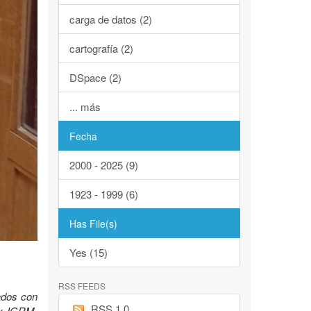
carga de datos (2)
cartografía (2)
DSpace (2)
... más
Fecha
2000 - 2025 (9)
1923 - 1999 (6)
Has File(s)
Yes (15)
RSS FEEDS
lados con
RSS 1.0
Ex IGRM.