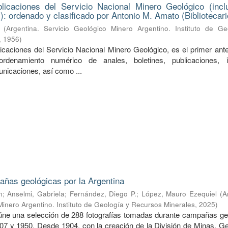
licaciones del Servicio Nacional Minero Geológico (incl
): ordenado y clasificado por Antonio M. Amato (Bibliotecari
(
Argentina. Servicio Geológico Minero Argentino. Instituto de Ge
,
1956
)
licaciones del Servicio Nacional Minero Geológico, es el primer ant
rdenamiento numérico de anales, boletines, publicaciones, i
unicaciones, así como ...
ñas geológicas por la Argentina
n
;
Anselmi, Gabriela
;
Fernández, Diego P.
;
López, Mauro Ezequiel
(
A
Minero Argentino. Instituto de Geología y Recursos Minerales
,
2025
)
úne una selección de 288 fotografías tomadas durante campañas ge
907 y 1950. Desde 1904, con la creación de la División de Minas, Ge