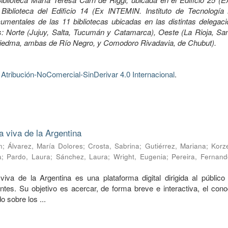
Biblioteca del Edificio 14 (Ex INTEMIN. Instituto de Tecnología 
mentales de las 11 bibliotecas ubicadas en las distintas delegaci
 Norte (Jujuy, Salta, Tucumán y Catamarca), Oeste (La Rioja, Sa
Viedma, ambas de Río Negro, y Comodoro Rivadavia, de Chubut).
tribución-NoComercial-SinDerivar 4.0 Internacional
.
a viva de la Argentina
n
;
Álvarez, María Dolores
;
Crosta, Sabrina
;
Gutiérrez, Mariana
;
Korze
a
;
Pardo, Laura
;
Sánchez, Laura
;
Wright, Eugenia
;
Pereira, Fernand
viva de la Argentina es una plataforma digital dirigida al público 
ntes. Su objetivo es acercar, de forma breve e interactiva, el cono
o sobre los ...