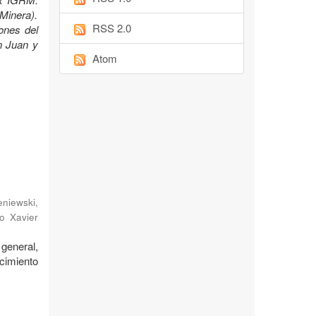
Minera).
RSS 2.0
ones del
n Juan y
Atom
niewski,
o Xavier
general,
cimiento