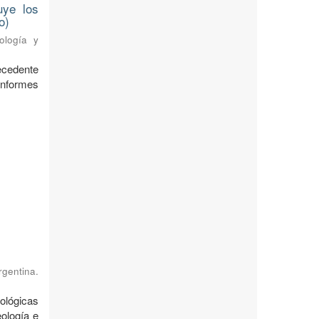
uye los
o)
ología y
ecedente
nformes
rgentina.
ológicas
ología e