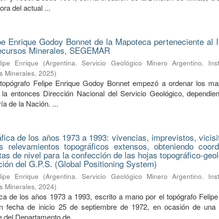
ra del actual ...
pe Enrique Godoy Bonnet de la Mapoteca perteneciente al In
Recursos Minerales, SEGEMAR
ipe Enrique
(
Argentina. Servicio Geológico Minero Argentino. Inst
s Minerales
,
2025
)
 topógrafo Felipe Enrique Godoy Bonnet empezó a ordenar los m
la entonces Dirección Nacional del Servicio Geológico, dependien
a de la Nación. ...
ica de los años 1973 a 1993: vivencias, imprevistos, vicisi
s relevamientos topográficos extensos, obteniendo coor
tas de nivel para la confección de las hojas topográfico-geo
nción del G.P.S. (Global Positioning System)
ipe Enrique
(
Argentina. Servicio Geológico Minero Argentino. Inst
s Minerales
,
2024
)
a de los años 1973 a 1993, escrito a mano por el topógrafo Felipe
 fecha de inicio 25 de septiembre de 1972, en ocasión de una s
fe del Departamento de ...