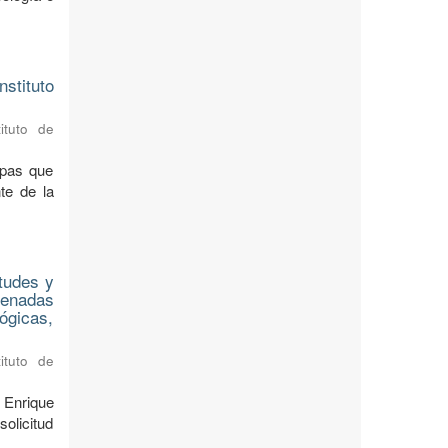
stituto
ituto de
apas que
te de la
tudes y
denadas
lógicas,
ituto de
 Enrique
olicitud