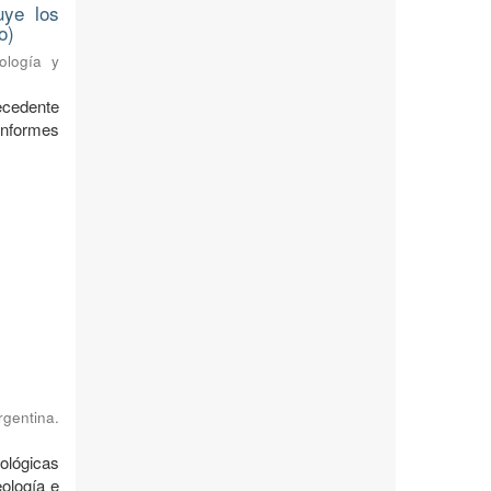
uye los
o)
ología y
ecedente
nformes
rgentina.
ológicas
ología e