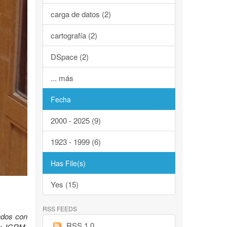
carga de datos (2)
cartografía (2)
DSpace (2)
... más
Fecha
2000 - 2025 (9)
1923 - 1999 (6)
Has File(s)
Yes (15)
RSS FEEDS
lados con
RSS 1.0
Ex IGRM.