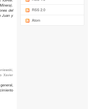
Minera).
RSS 2.0
ones del
n Juan y
Atom
niewski,
o Xavier
general,
cimiento