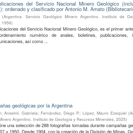
licaciones del Servicio Nacional Minero Geológico (incl
): ordenado y clasificado por Antonio M. Amato (Bibliotecari
(
Argentina. Servicio Geológico Minero Argentino. Instituto de Ge
,
1956
)
licaciones del Servicio Nacional Minero Geológico, es el primer ant
rdenamiento numérico de anales, boletines, publicaciones, i
unicaciones, así como ...
ñas geológicas por la Argentina
n
;
Anselmi, Gabriela
;
Fernández, Diego P.
;
López, Mauro Ezequiel
(
A
Minero Argentino. Instituto de Geología y Recursos Minerales
,
2025
)
úne una selección de 288 fotografías tomadas durante campañas ge
907 y 1950. Desde 1904, con la creación de la División de Minas, Ge