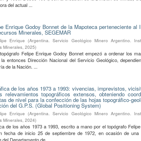
ra del actual ...
pe Enrique Godoy Bonnet de la Mapoteca perteneciente al In
Recursos Minerales, SEGEMAR
ipe Enrique
(
Argentina. Servicio Geológico Minero Argentino. Inst
s Minerales
,
2025
)
 topógrafo Felipe Enrique Godoy Bonnet empezó a ordenar los m
la entonces Dirección Nacional del Servicio Geológico, dependien
a de la Nación. ...
ica de los años 1973 a 1993: vivencias, imprevistos, vicisi
s relevamientos topográficos extensos, obteniendo coor
tas de nivel para la confección de las hojas topográfico-geo
nción del G.P.S. (Global Positioning System)
ipe Enrique
(
Argentina. Servicio Geológico Minero Argentino. Inst
s Minerales
,
2024
)
a de los años 1973 a 1993, escrito a mano por el topógrafo Felipe
 fecha de inicio 25 de septiembre de 1972, en ocasión de una s
fe del Departamento de ...