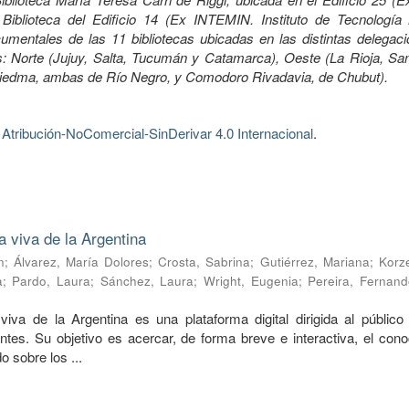
Biblioteca del Edificio 14 (Ex INTEMIN. Instituto de Tecnología 
mentales de las 11 bibliotecas ubicadas en las distintas delegaci
 Norte (Jujuy, Salta, Tucumán y Catamarca), Oeste (La Rioja, Sa
Viedma, ambas de Río Negro, y Comodoro Rivadavia, de Chubut).
tribución-NoComercial-SinDerivar 4.0 Internacional
.
a viva de la Argentina
n
;
Álvarez, María Dolores
;
Crosta, Sabrina
;
Gutiérrez, Mariana
;
Korze
a
;
Pardo, Laura
;
Sánchez, Laura
;
Wright, Eugenia
;
Pereira, Fernand
viva de la Argentina es una plataforma digital dirigida al público 
ntes. Su objetivo es acercar, de forma breve e interactiva, el cono
o sobre los ...