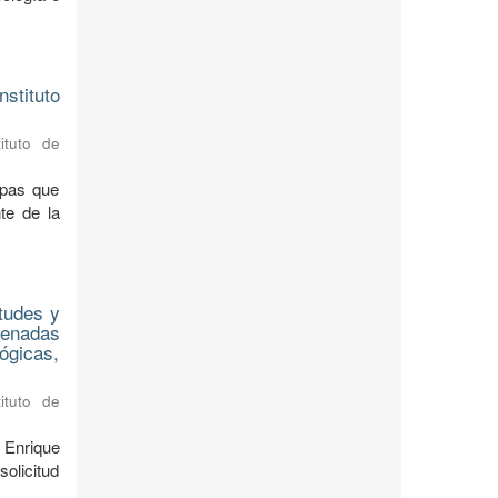
stituto
ituto de
apas que
te de la
tudes y
denadas
lógicas,
ituto de
 Enrique
olicitud