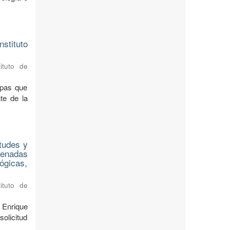
stituto
ituto de
apas que
te de la
tudes y
denadas
lógicas,
ituto de
 Enrique
olicitud