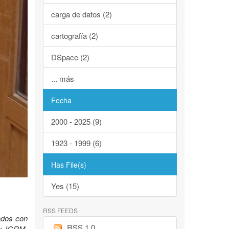
carga de datos (2)
cartografía (2)
DSpace (2)
... más
Fecha
2000 - 2025 (9)
1923 - 1999 (6)
Has File(s)
Yes (15)
RSS FEEDS
lados con
RSS 1.0
Ex IGRM.