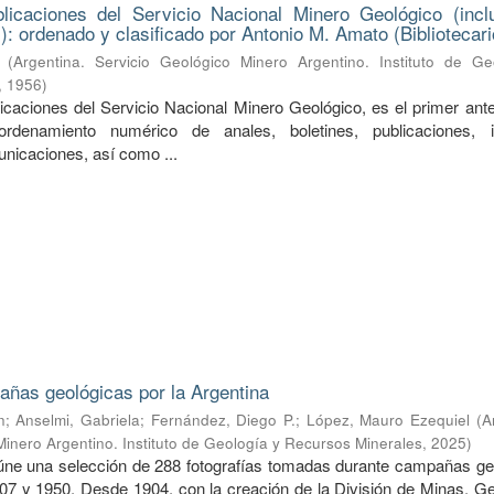
licaciones del Servicio Nacional Minero Geológico (incl
): ordenado y clasificado por Antonio M. Amato (Bibliotecari
(
Argentina. Servicio Geológico Minero Argentino. Instituto de Ge
,
1956
)
licaciones del Servicio Nacional Minero Geológico, es el primer ant
rdenamiento numérico de anales, boletines, publicaciones, i
unicaciones, así como ...
ñas geológicas por la Argentina
n
;
Anselmi, Gabriela
;
Fernández, Diego P.
;
López, Mauro Ezequiel
(
A
Minero Argentino. Instituto de Geología y Recursos Minerales
,
2025
)
úne una selección de 288 fotografías tomadas durante campañas ge
907 y 1950. Desde 1904, con la creación de la División de Minas, Ge