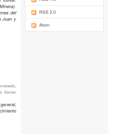
Minera).
RSS 2.0
ones del
n Juan y
Atom
niewski,
o Xavier
general,
cimiento