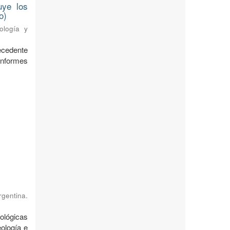
uye los
o)
ología y
ecedente
nformes
rgentina.
ológicas
ología e