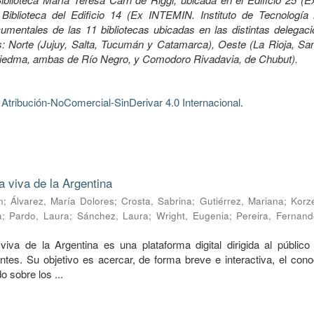
Biblioteca del Edificio 14 (Ex INTEMIN. Instituto de Tecnología 
mentales de las 11 bibliotecas ubicadas en las distintas delegaci
 Norte (Jujuy, Salta, Tucumán y Catamarca), Oeste (La Rioja, Sa
Viedma, ambas de Río Negro, y Comodoro Rivadavia, de Chubut).
tribución-NoComercial-SinDerivar 4.0 Internacional
.
a viva de la Argentina
n
;
Álvarez, María Dolores
;
Crosta, Sabrina
;
Gutiérrez, Mariana
;
Korze
a
;
Pardo, Laura
;
Sánchez, Laura
;
Wright, Eugenia
;
Pereira, Fernand
viva de la Argentina es una plataforma digital dirigida al público 
ntes. Su objetivo es acercar, de forma breve e interactiva, el cono
o sobre los ...