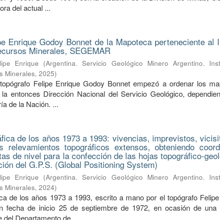
ra del actual ...
pe Enrique Godoy Bonnet de la Mapoteca perteneciente al In
Recursos Minerales, SEGEMAR
ipe Enrique
(
Argentina. Servicio Geológico Minero Argentino. Inst
s Minerales
,
2025
)
 topógrafo Felipe Enrique Godoy Bonnet empezó a ordenar los m
la entonces Dirección Nacional del Servicio Geológico, dependien
a de la Nación. ...
ica de los años 1973 a 1993: vivencias, imprevistos, vicisi
s relevamientos topográficos extensos, obteniendo coor
tas de nivel para la confección de las hojas topográfico-geo
nción del G.P.S. (Global Positioning System)
ipe Enrique
(
Argentina. Servicio Geológico Minero Argentino. Inst
s Minerales
,
2024
)
a de los años 1973 a 1993, escrito a mano por el topógrafo Felipe
 fecha de inicio 25 de septiembre de 1972, en ocasión de una s
fe del Departamento de ...