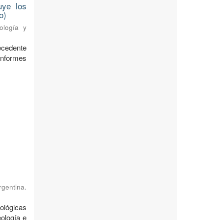
uye los
o)
ología y
ecedente
nformes
rgentina.
ológicas
ología e