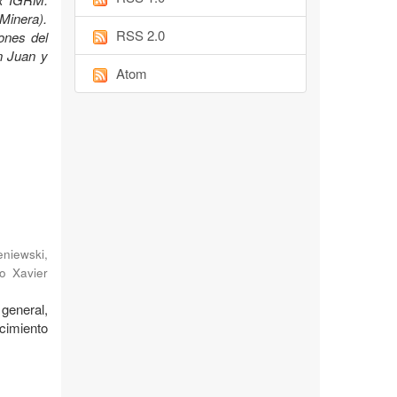
Minera).
RSS 2.0
ones del
n Juan y
Atom
niewski,
o Xavier
general,
cimiento