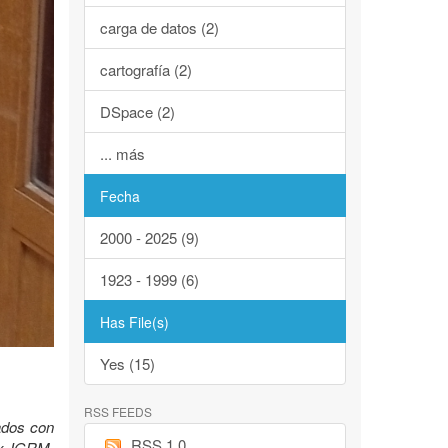
carga de datos (2)
cartografía (2)
DSpace (2)
... más
Fecha
2000 - 2025 (9)
1923 - 1999 (6)
Has File(s)
Yes (15)
RSS FEEDS
lados con
RSS 1.0
Ex IGRM.