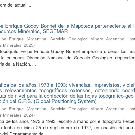
ra del actual ...
pe Enrique Godoy Bonnet de la Mapoteca perteneciente al In
Recursos Minerales, SEGEMAR
ipe Enrique
(
Argentina. Servicio Geológico Minero Argentino. Inst
s Minerales
,
2025
)
 topógrafo Felipe Enrique Godoy Bonnet empezó a ordenar los m
la entonces Dirección Nacional del Servicio Geológico, dependien
a de la Nación. ...
ica de los años 1973 a 1993: vivencias, imprevistos, vicisi
s relevamientos topográficos extensos, obteniendo coor
tas de nivel para la confección de las hojas topográfico-geo
nción del G.P.S. (Global Positioning System)
ipe Enrique
(
Argentina. Servicio Geológico Minero Argentino. Inst
s Minerales
,
2024
)
a de los años 1973 a 1993, escrito a mano por el topógrafo Felipe
 fecha de inicio 25 de septiembre de 1972, en ocasión de una s
fe del Departamento de ...