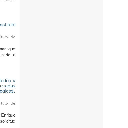
stituto
ituto de
apas que
te de la
tudes y
denadas
lógicas,
ituto de
 Enrique
olicitud