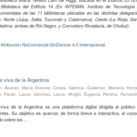
Biblioteca del Edificio 14 (Ex INTEMIN. Instituto de Tecnología 
mentales de las 11 bibliotecas ubicadas en las distintas delegaci
 Norte (Jujuy, Salta, Tucumán y Catamarca), Oeste (La Rioja, Sa
Viedma, ambas de Río Negro, y Comodoro Rivadavia, de Chubut).
tribución-NoComercial-SinDerivar 4.0 Internacional
.
a viva de la Argentina
n
;
Álvarez, María Dolores
;
Crosta, Sabrina
;
Gutiérrez, Mariana
;
Korze
a
;
Pardo, Laura
;
Sánchez, Laura
;
Wright, Eugenia
;
Pereira, Fernand
viva de la Argentina es una plataforma digital dirigida al público 
ntes. Su objetivo es acercar, de forma breve e interactiva, el cono
o sobre los ...