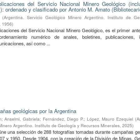
licaciones del Servicio Nacional Minero Geológico (incl
): ordenado y clasificado por Antonio M. Amato (Bibliotecari
(
Argentina. Servicio Geológico Minero Argentino. Instituto de Ge
,
1956
)
licaciones del Servicio Nacional Minero Geológico, es el primer ant
rdenamiento numérico de anales, boletines, publicaciones, i
unicaciones, así como ...
ñas geológicas por la Argentina
n
;
Anselmi, Gabriela
;
Fernández, Diego P.
;
López, Mauro Ezequiel
(
A
Minero Argentino. Instituto de Geología y Recursos Minerales
,
2025
)
úne una selección de 288 fotografías tomadas durante campañas ge
907 y 1950. Desde 1904, con la creación de la División de Minas, Ge