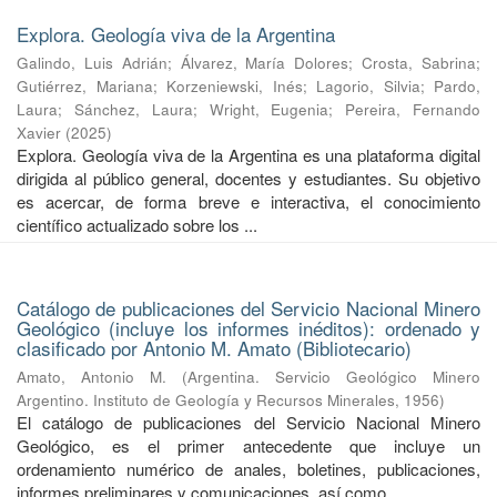
Explora. Geología viva de la Argentina
Galindo, Luis Adrián
;
Álvarez, María Dolores
;
Crosta, Sabrina
;
Gutiérrez, Mariana
;
Korzeniewski, Inés
;
Lagorio, Silvia
;
Pardo,
Laura
;
Sánchez, Laura
;
Wright, Eugenia
;
Pereira, Fernando
Xavier
(
2025
)
Explora. Geología viva de la Argentina es una plataforma digital
dirigida al público general, docentes y estudiantes. Su objetivo
es acercar, de forma breve e interactiva, el conocimiento
científico actualizado sobre los ...
Catálogo de publicaciones del Servicio Nacional Minero
Geológico (incluye los informes inéditos): ordenado y
clasificado por Antonio M. Amato (Bibliotecario)
Amato, Antonio M.
(
Argentina. Servicio Geológico Minero
Argentino. Instituto de Geología y Recursos Minerales
,
1956
)
El catálogo de publicaciones del Servicio Nacional Minero
Geológico, es el primer antecedente que incluye un
ordenamiento numérico de anales, boletines, publicaciones,
informes preliminares y comunicaciones, así como ...