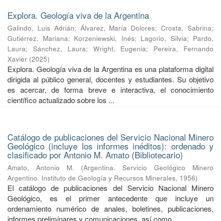
Explora. Geología viva de la Argentina
Galindo, Luis Adrián
;
Álvarez, María Dolores
;
Crosta, Sabrina
;
Gutiérrez, Mariana
;
Korzeniewski, Inés
;
Lagorio, Silvia
;
Pardo,
Laura
;
Sánchez, Laura
;
Wright, Eugenia
;
Pereira, Fernando
Xavier
(
2025
)
Explora. Geología viva de la Argentina es una plataforma digital
dirigida al público general, docentes y estudiantes. Su objetivo
es acercar, de forma breve e interactiva, el conocimiento
científico actualizado sobre los ...
Catálogo de publicaciones del Servicio Nacional Minero
Geológico (incluye los informes inéditos): ordenado y
clasificado por Antonio M. Amato (Bibliotecario)
Amato, Antonio M.
(
Argentina. Servicio Geológico Minero
Argentino. Instituto de Geología y Recursos Minerales
,
1956
)
El catálogo de publicaciones del Servicio Nacional Minero
Geológico, es el primer antecedente que incluye un
ordenamiento numérico de anales, boletines, publicaciones,
informes preliminares y comunicaciones, así como ...