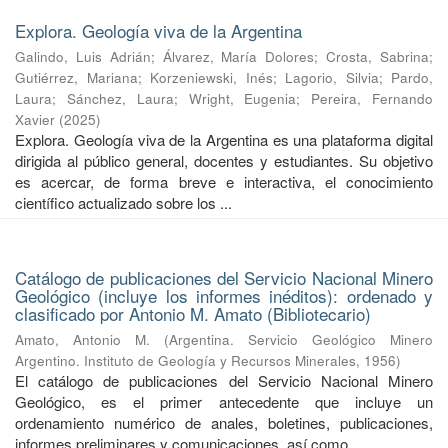
Explora. Geología viva de la Argentina
Galindo, Luis Adrián
;
Álvarez, María Dolores
;
Crosta, Sabrina
;
Gutiérrez, Mariana
;
Korzeniewski, Inés
;
Lagorio, Silvia
;
Pardo,
Laura
;
Sánchez, Laura
;
Wright, Eugenia
;
Pereira, Fernando
Xavier
(
2025
)
Explora. Geología viva de la Argentina es una plataforma digital
dirigida al público general, docentes y estudiantes. Su objetivo
es acercar, de forma breve e interactiva, el conocimiento
científico actualizado sobre los ...
Catálogo de publicaciones del Servicio Nacional Minero
Geológico (incluye los informes inéditos): ordenado y
clasificado por Antonio M. Amato (Bibliotecario)
Amato, Antonio M.
(
Argentina. Servicio Geológico Minero
Argentino. Instituto de Geología y Recursos Minerales
,
1956
)
El catálogo de publicaciones del Servicio Nacional Minero
Geológico, es el primer antecedente que incluye un
ordenamiento numérico de anales, boletines, publicaciones,
informes preliminares y comunicaciones, así como ...