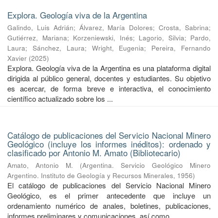
Explora. Geología viva de la Argentina
Galindo, Luis Adrián
;
Álvarez, María Dolores
;
Crosta, Sabrina
;
Gutiérrez, Mariana
;
Korzeniewski, Inés
;
Lagorio, Silvia
;
Pardo,
Laura
;
Sánchez, Laura
;
Wright, Eugenia
;
Pereira, Fernando
Xavier
(
2025
)
Explora. Geología viva de la Argentina es una plataforma digital
dirigida al público general, docentes y estudiantes. Su objetivo
es acercar, de forma breve e interactiva, el conocimiento
científico actualizado sobre los ...
Catálogo de publicaciones del Servicio Nacional Minero
Geológico (incluye los informes inéditos): ordenado y
clasificado por Antonio M. Amato (Bibliotecario)
Amato, Antonio M.
(
Argentina. Servicio Geológico Minero
Argentino. Instituto de Geología y Recursos Minerales
,
1956
)
El catálogo de publicaciones del Servicio Nacional Minero
Geológico, es el primer antecedente que incluye un
ordenamiento numérico de anales, boletines, publicaciones,
informes preliminares y comunicaciones, así como ...