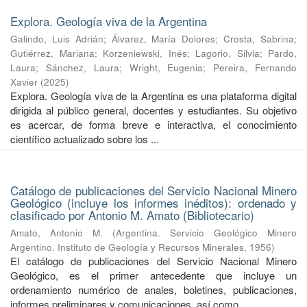
Explora. Geología viva de la Argentina
Galindo, Luis Adrián
;
Álvarez, María Dolores
;
Crosta, Sabrina
;
Gutiérrez, Mariana
;
Korzeniewski, Inés
;
Lagorio, Silvia
;
Pardo,
Laura
;
Sánchez, Laura
;
Wright, Eugenia
;
Pereira, Fernando
Xavier
(
2025
)
Explora. Geología viva de la Argentina es una plataforma digital
dirigida al público general, docentes y estudiantes. Su objetivo
es acercar, de forma breve e interactiva, el conocimiento
científico actualizado sobre los ...
Catálogo de publicaciones del Servicio Nacional Minero
Geológico (incluye los informes inéditos): ordenado y
clasificado por Antonio M. Amato (Bibliotecario)
Amato, Antonio M.
(
Argentina. Servicio Geológico Minero
Argentino. Instituto de Geología y Recursos Minerales
,
1956
)
El catálogo de publicaciones del Servicio Nacional Minero
Geológico, es el primer antecedente que incluye un
ordenamiento numérico de anales, boletines, publicaciones,
informes preliminares y comunicaciones, así como ...