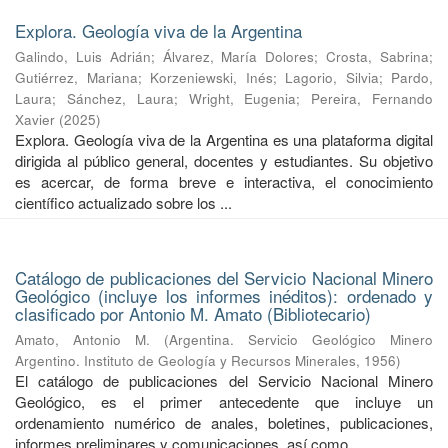
Explora. Geología viva de la Argentina
Galindo, Luis Adrián
;
Álvarez, María Dolores
;
Crosta, Sabrina
;
Gutiérrez, Mariana
;
Korzeniewski, Inés
;
Lagorio, Silvia
;
Pardo,
Laura
;
Sánchez, Laura
;
Wright, Eugenia
;
Pereira, Fernando
Xavier
(
2025
)
Explora. Geología viva de la Argentina es una plataforma digital
dirigida al público general, docentes y estudiantes. Su objetivo
es acercar, de forma breve e interactiva, el conocimiento
científico actualizado sobre los ...
Catálogo de publicaciones del Servicio Nacional Minero
Geológico (incluye los informes inéditos): ordenado y
clasificado por Antonio M. Amato (Bibliotecario)
Amato, Antonio M.
(
Argentina. Servicio Geológico Minero
Argentino. Instituto de Geología y Recursos Minerales
,
1956
)
El catálogo de publicaciones del Servicio Nacional Minero
Geológico, es el primer antecedente que incluye un
ordenamiento numérico de anales, boletines, publicaciones,
informes preliminares y comunicaciones, así como ...