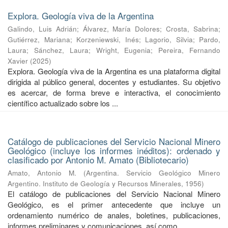
Explora. Geología viva de la Argentina
Galindo, Luis Adrián
;
Álvarez, María Dolores
;
Crosta, Sabrina
;
Gutiérrez, Mariana
;
Korzeniewski, Inés
;
Lagorio, Silvia
;
Pardo,
Laura
;
Sánchez, Laura
;
Wright, Eugenia
;
Pereira, Fernando
Xavier
(
2025
)
Explora. Geología viva de la Argentina es una plataforma digital
dirigida al público general, docentes y estudiantes. Su objetivo
es acercar, de forma breve e interactiva, el conocimiento
científico actualizado sobre los ...
Catálogo de publicaciones del Servicio Nacional Minero
Geológico (incluye los informes inéditos): ordenado y
clasificado por Antonio M. Amato (Bibliotecario)
Amato, Antonio M.
(
Argentina. Servicio Geológico Minero
Argentino. Instituto de Geología y Recursos Minerales
,
1956
)
El catálogo de publicaciones del Servicio Nacional Minero
Geológico, es el primer antecedente que incluye un
ordenamiento numérico de anales, boletines, publicaciones,
informes preliminares y comunicaciones, así como ...