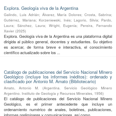
Explora. Geología viva de la Argentina
Galindo, Luis Adrián
;
Álvarez, María Dolores
;
Crosta, Sabrina
;
Gutiérrez, Mariana
;
Korzeniewski, Inés
;
Lagorio, Silvia
;
Pardo,
Laura
;
Sánchez, Laura
;
Wright, Eugenia
;
Pereira, Fernando
Xavier
(
2025
)
Explora. Geología viva de la Argentina es una plataforma digital
dirigida al público general, docentes y estudiantes. Su objetivo
es acercar, de forma breve e interactiva, el conocimiento
científico actualizado sobre los ...
Catálogo de publicaciones del Servicio Nacional Minero
Geológico (incluye los informes inéditos): ordenado y
clasificado por Antonio M. Amato (Bibliotecario)
Amato, Antonio M.
(
Argentina. Servicio Geológico Minero
Argentino. Instituto de Geología y Recursos Minerales
,
1956
)
El catálogo de publicaciones del Servicio Nacional Minero
Geológico, es el primer antecedente que incluye un
ordenamiento numérico de anales, boletines, publicaciones,
informes preliminares y comunicaciones, así como ...