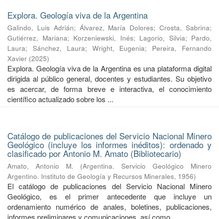
Explora. Geología viva de la Argentina
Galindo, Luis Adrián
;
Álvarez, María Dolores
;
Crosta, Sabrina
;
Gutiérrez, Mariana
;
Korzeniewski, Inés
;
Lagorio, Silvia
;
Pardo,
Laura
;
Sánchez, Laura
;
Wright, Eugenia
;
Pereira, Fernando
Xavier
(
2025
)
Explora. Geología viva de la Argentina es una plataforma digital
dirigida al público general, docentes y estudiantes. Su objetivo
es acercar, de forma breve e interactiva, el conocimiento
científico actualizado sobre los ...
Catálogo de publicaciones del Servicio Nacional Minero
Geológico (incluye los informes inéditos): ordenado y
clasificado por Antonio M. Amato (Bibliotecario)
Amato, Antonio M.
(
Argentina. Servicio Geológico Minero
Argentino. Instituto de Geología y Recursos Minerales
,
1956
)
El catálogo de publicaciones del Servicio Nacional Minero
Geológico, es el primer antecedente que incluye un
ordenamiento numérico de anales, boletines, publicaciones,
informes preliminares y comunicaciones, así como ...