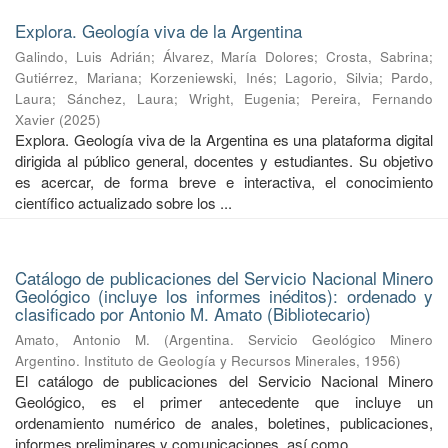
Explora. Geología viva de la Argentina
Galindo, Luis Adrián
;
Álvarez, María Dolores
;
Crosta, Sabrina
;
Gutiérrez, Mariana
;
Korzeniewski, Inés
;
Lagorio, Silvia
;
Pardo,
Laura
;
Sánchez, Laura
;
Wright, Eugenia
;
Pereira, Fernando
Xavier
(
2025
)
Explora. Geología viva de la Argentina es una plataforma digital
dirigida al público general, docentes y estudiantes. Su objetivo
es acercar, de forma breve e interactiva, el conocimiento
científico actualizado sobre los ...
Catálogo de publicaciones del Servicio Nacional Minero
Geológico (incluye los informes inéditos): ordenado y
clasificado por Antonio M. Amato (Bibliotecario)
Amato, Antonio M.
(
Argentina. Servicio Geológico Minero
Argentino. Instituto de Geología y Recursos Minerales
,
1956
)
El catálogo de publicaciones del Servicio Nacional Minero
Geológico, es el primer antecedente que incluye un
ordenamiento numérico de anales, boletines, publicaciones,
informes preliminares y comunicaciones, así como ...