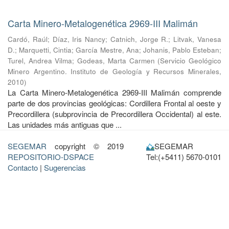
Carta Minero-Metalogenética 2969-III Malimán
Cardó, Raúl
;
Díaz, Iris Nancy
;
Catnich, Jorge R.
;
Litvak, Vanesa
D.
;
Marquetti, Cintia
;
García Mestre, Ana
;
Johanis, Pablo Esteban
;
Turel, Andrea Vilma
;
Godeas, Marta Carmen
(
Servicio Geológico
Minero Argentino. Instituto de Geología y Recursos Minerales
,
2010
)
La Carta Minero-Metalogenética 2969-III Malimán comprende
parte de dos provincias geológicas: Cordillera Frontal al oeste y
Precordillera (subprovincia de Precordillera Occidental) al este.
Las unidades más antiguas que ...
SEGEMAR
copyright © 2019
SEGEMAR
REPOSITORIO-DSPACE
Tel:(+5411) 5670-0101
Contacto
|
Sugerencias