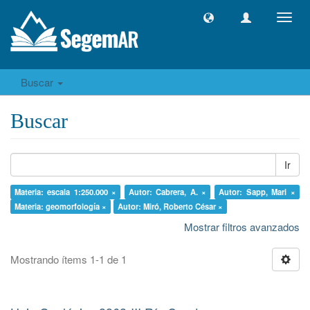
Camb
naveg
Buscar
Buscar
Ir
Materia: escala 1:250.000 ×
Autor: Cabrera, A. ×
Autor: Sapp, Mari ×
Materia: geomorfología ×
Autor: Miró, Roberto César ×
Mostrar filtros avanzados
Mostrando ítems 1-1 de 1