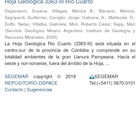
Hoja Geológica 3363-III Río Cuarto
Degiovanni, Susana
;
Villegas, Mónica B.
;
Blarasín, Mónica
;
Sagripanti, Guillermo
;
Coniglio, Jorge
;
Cabrera, A.
;
Matteoda, D.
;
Doffo, Nelso
;
Villalba, Gabriela
;
Miró, Roberto César
;
Sapp, Mari
(
Servicio Geológico Minero Argentino. Instituto de Geología y
Recursos Minerales
,
2005
)
La Hoja Geológica Rio Cuarto (3363-III) está situada en el
centro-sur de la provincia de Córdoba y comprende en su
totalidad ambientes de la gran Llanura Pampeana. Hacia el
oeste y nor-noroeste, fuera del ámbito de la Hoja, ...
SEGEMAR
copyright © 2019
SEGEMAR
REPOSITORIO-DSPACE
Tel:(+5411) 5670-0101
Contacto
|
Sugerencias