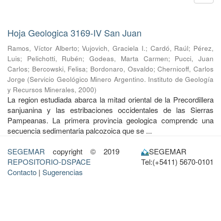
Hoja Geologica 3169-IV San Juan
Ramos, Víctor Alberto
;
Vujovich, Graciela I.
;
Cardó, Raúl
;
Pérez,
Luis
;
Pelichotti, Rubén
;
Godeas, Marta Carmen
;
Pucci, Juan
Carlos
;
Bercowski, Felisa
;
Bordonaro, Osvaldo
;
Chernicoff, Carlos
Jorge
(
Servicio Geológico Minero Argentino. Instituto de Geología
y Recursos Minerales
,
2000
)
La region estudiada abarca la mitad oriental de la Precordillera
sanjuanina y las estribaciones occidentales de las Sierras
Pampeanas. La primera provincia geologica comprendc una
secuencia sedimentaria palcozoica que se ...
SEGEMAR
copyright © 2019
SEGEMAR
REPOSITORIO-DSPACE
Tel:(+5411) 5670-0101
Contacto
|
Sugerencias