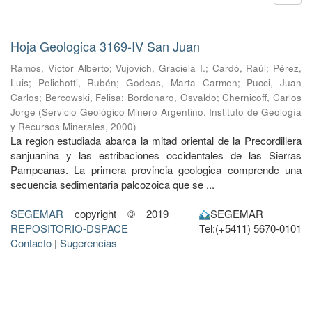
Hoja Geologica 3169-IV San Juan
Ramos, Víctor Alberto
;
Vujovich, Graciela I.
;
Cardó, Raúl
;
Pérez,
Luis
;
Pelichotti, Rubén
;
Godeas, Marta Carmen
;
Pucci, Juan
Carlos
;
Bercowski, Felisa
;
Bordonaro, Osvaldo
;
Chernicoff, Carlos
Jorge
(
Servicio Geológico Minero Argentino. Instituto de Geología
y Recursos Minerales
,
2000
)
La region estudiada abarca la mitad oriental de la Precordillera
sanjuanina y las estribaciones occidentales de las Sierras
Pampeanas. La primera provincia geologica comprendc una
secuencia sedimentaria palcozoica que se ...
SEGEMAR
copyright © 2019
SEGEMAR
REPOSITORIO-DSPACE
Tel:(+5411) 5670-0101
Contacto
|
Sugerencias